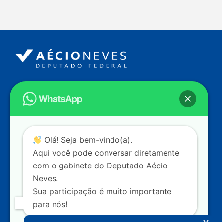
Endereço
Câmara dos Deputados
Ed. Principal, Ala C – Gabinete
20
CEP: 70.160-900 – Brasília (DF)
Contato
Olá! Seja bem-vindo(a).
dep.aecioneves@camara.leg.br
Aqui você pode conversar diretamente
+55 (61) 3215-5964
com o gabinete do Deputado Aécio
Neves.
+55 (31) 3261-0121
Sua participação é muito importante
+55 (31) 97150-0834
para nós!
Nossas redes