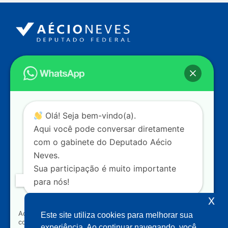
Endereço
Câmara dos Deputados
Ed. Principal, Ala C – Gabinete
20
CEP: 70.160-900 – Brasília (DF)
Contato
Olá! Seja bem-vindo(a).
dep.aecioneves@camara.leg.br
Aqui você pode conversar diretamente
+55 (61) 3215-5964
com o gabinete do Deputado Aécio
Neves.
+55 (31) 3261-0121
Sua participação é muito importante
+55 (31) 97150-0834
para nós!
Nossas redes
x
Ao clicar para iniciar o contato pelo WhatsApp, você
Este site utiliza cookies para melhorar sua
concorda que seus dados serão utilizados exclusivamente
Acompanhe o meu mandato
experiência. Ao continuar navegando, você