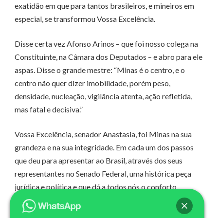
exatidão em que para tantos brasileiros, e mineiros em
especial, se transformou Vossa Excelência.
Disse certa vez Afonso Arinos – que foi nosso colega na
Constituinte, na Câmara dos Deputados – e abro para ele
aspas. Disse o grande mestre: “Minas é o centro, e o
centro não quer dizer imobilidade, porém peso,
densidade, nucleação, vigilância atenta, ação refletida,
mas fatal e decisiva.”
Vossa Excelência, senador Anastasia, foi Minas na sua
grandeza e na sua integridade. Em cada um dos passos
que deu para apresentar ao Brasil, através dos seus
representantes no Senado Federal, uma histórica peça
jurídica e política e que dá a todos nós o conforto
necessário para tomarmos uma decisão dessa grandeza,
dessa dimensão e dessas consequências