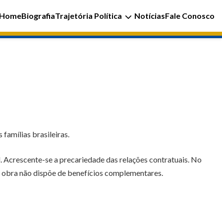
Home
Biografia
Trajetória Política
Notícias
Fale Conosco
famílias brasileiras.
. Acrescente-se a precariedade das relações contratuais. No
de obra não dispõe de benefícios complementares.