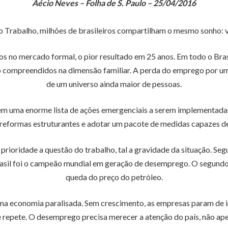
Aécio Neves – Folha de S. Paulo – 25/04/2016
Trabalho, milhões de brasileiros compartilham o mesmo sonho: vol
 no mercado formal, o pior resultado em 25 anos. Em todo o Brasi
ompreendidos na dimensão familiar. A perda do emprego por um t
de um universo ainda maior de pessoas.
tem uma enorme lista de ações emergenciais a serem implementadas 
ciar reformas estruturantes e adotar um pacote de medidas capazes 
prioridade a questão do trabalho, tal a gravidade da situação. S
rasil foi o campeão mundial em geração de desemprego. O segundo l
queda do preço do petróleo.
ma economia paralisada. Sem crescimento, as empresas param de in
e repete. O desemprego precisa merecer a atenção do país, não ap