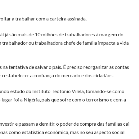
tar a trabalhar com a carteira assinada.
l já são mais de 10 milhões de trabalhadores à margem do
rabalhador ou trabalhadora chefe de família impacta a vida
na tentativa de salvar o país. É preciso reorganizar as contas
de restabelecer a confiança do mercado e dos cidadãos.
egundo estudo do Instituto Teotônio Vilela, tomando-se como
ugar foi a Nigéria, país que sofre com o terrorismo e com a
vestir e passam a demitir, o poder de compra das famílias cai
enas como estatística econômica, mas no seu aspecto social,