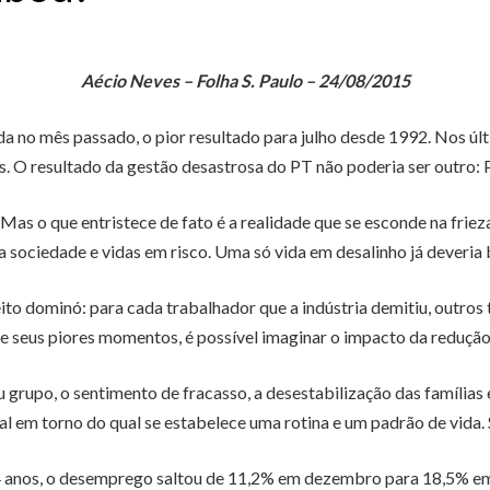
Aécio Neves – Folha S. Paulo – 24/08/2015
da no mês passado, o pior resultado para julho desde 1992. Nos ú
. O resultado da gestão desastrosa do PT não poderia ser outro: PIB
as o que entristece de fato é a realidade que se esconde na friez
ociedade e vidas em risco. Uma só vida em desalinho já deveria ba
feito dominó: para cada trabalhador que a indústria demitiu, outr
e seus piores momentos, é possível imaginar o impacto da redução 
u grupo, o sentimento de fracasso, a desestabilização das famílias
l em torno do qual se estabelece uma rotina e um padrão de vida. S
 24 anos, o desemprego saltou de 11,2% em dezembro para 18,5% em