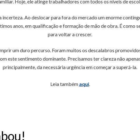
iar. Hoje, ele atinge trabalhadores com todos os níveis de escola
a incerteza. Ao deslocar para fora do mercado um enorme contingen
últimos anos, em qualificação e formação de mão de obra. É como se
para voltar a crescer.
prir um duro percurso. Foram muitos os descalabros promovidos e
com este sentimento dominante. Precisamos ter clareza não apenas
principalmente, da necessária urgência em começar a superá-la.
Leia também
aqui
.
abou!