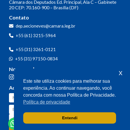
Câmara dos Deputados
Ed. Principal, Ala C – Gabinete
20
CEP: 70.160-900 – Brasília (DF)
Contato
Olá! Seja bem-vindo(a).
dep.aecioneves@camara.leg.br
Aqui você pode conversar diretamente
+55 (61) 3215-5964
com o gabinete do Deputado Aécio
Neves.
+55 (31) 3261-0121
Sua participação é muito importante
+55 (31) 97150-0834
para nós!
Nossas redes
x
Ao clicar para iniciar o contato pelo WhatsApp, você
Este site utiliza cookies para melhorar sua
concorda que seus dados serão utilizados exclusivamente
Acompanhe o meu mandato
experiência. Ao continuar navegando, você
para atendimento relacionado às demandas, sugestões ou
informações referentes ao mandato do Deputado Aécio
concorda com nossa Política de Privacidade.
Neves. Seus dados serão tratados com sigilo e não serão
Política de privacidade
compartilhados com terceiros.
Entendi