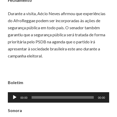
Fechamento
Durante a visita, Aécio Neves afirmou que experiências
do AfroReggae podem ser incorporadas às ações de
segurança pública em todo país. O senador também
garantiu que a segurança pública será tratada de forma
prioritária pelo PSDB na agenda que o partido irá
apresentar à sociedade brasileira este ano durante a
campanha eleitoral.
Boletim
Tocador
00:00
00:00
de
áudio
Sonora