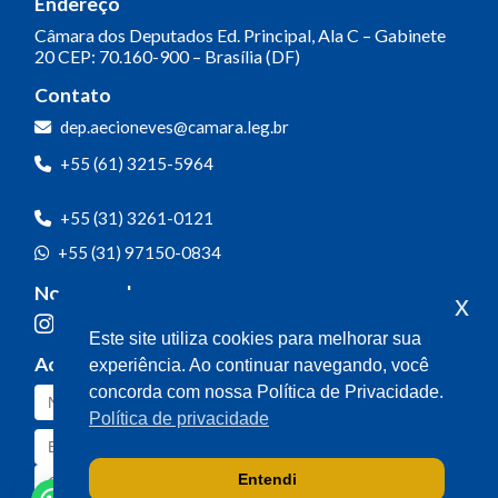
Endereço
Câmara dos Deputados
Ed. Principal, Ala C – Gabinete
20
CEP: 70.160-900 – Brasília (DF)
Contato
Olá! Seja bem-vindo(a).
dep.aecioneves@camara.leg.br
Aqui você pode conversar diretamente
+55 (61) 3215-5964
com o gabinete do Deputado Aécio
Neves.
+55 (31) 3261-0121
Sua participação é muito importante
+55 (31) 97150-0834
para nós!
Nossas redes
x
Ao clicar para iniciar o contato pelo WhatsApp, você
Este site utiliza cookies para melhorar sua
concorda que seus dados serão utilizados exclusivamente
Acompanhe o meu mandato
experiência. Ao continuar navegando, você
para atendimento relacionado às demandas, sugestões ou
informações referentes ao mandato do Deputado Aécio
concorda com nossa Política de Privacidade.
Neves. Seus dados serão tratados com sigilo e não serão
Política de privacidade
compartilhados com terceiros.
Entendi