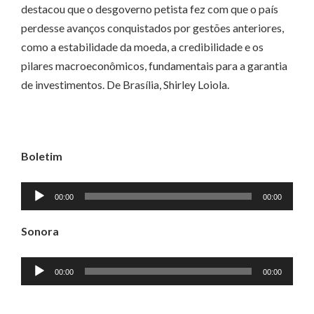
destacou que o desgoverno petista fez com que o país
perdesse avanços conquistados por gestões anteriores,
como a estabilidade da moeda, a credibilidade e os
pilares macroeconômicos, fundamentais para a garantia
de investimentos. De Brasília, Shirley Loiola.
Boletim
Tocador
00:00
00:00
de
áudio
Sonora
Tocador
00:00
00:00
de
áudio