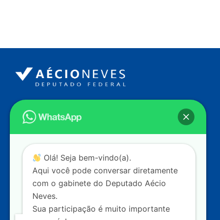
Endereço
Câmara dos Deputados
Ed. Principal, Ala C – Gabinete
20
CEP: 70.160-900 – Brasília (DF)
Contato
Olá! Seja bem-vindo(a).
dep.aecioneves@camara.leg.br
Aqui você pode conversar diretamente
+55 (61) 3215-5964
com o gabinete do Deputado Aécio
Neves.
+55 (31) 3261-0121
Sua participação é muito importante
+55 (31) 97150-0834