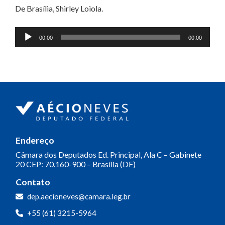
De Brasília, Shirley Loiola.
Tocador
00:00
00:00
de
áudio
Endereço
Câmara dos Deputados
Ed. Principal, Ala C – Gabinete
20
CEP: 70.160-900 – Brasília (DF)
Contato
dep.aecioneves@camara.leg.br
+55 (61) 3215-5964