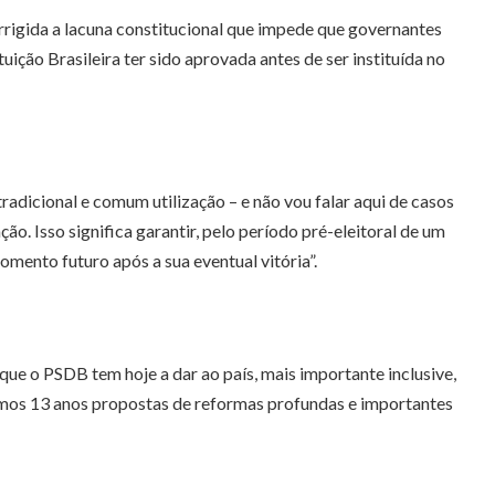
ou
rrigida a lacuna constitucional que impede que governantes
diminuir
ção Brasileira ter sido aprovada antes de ser instituída no
o
volume.
radicional e comum utilização – e não vou falar aqui de casos
o. Isso significa garantir, pelo período pré-eleitoral de um
omento futuro após a sua eventual vitória”.
que o PSDB tem hoje a dar ao país, mais importante inclusive,
imos 13 anos propostas de reformas profundas e importantes