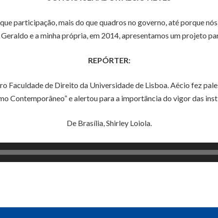
que participação, mais do que quadros no governo, até porque nós, 
e Geraldo e a minha própria, em 2014, apresentamos um projeto para
REPÓRTER:
iro Faculdade de Direito da Universidade de Lisboa. Aécio fez pa
mo Contemporâneo” e alertou para a importância do vigor das insti
De Brasília, Shirley Loiola.
Tocador
de
áudio