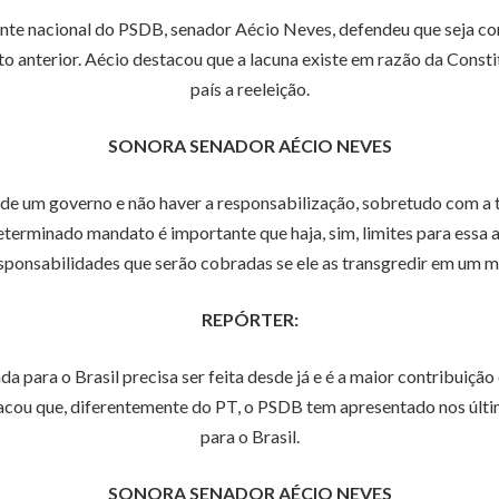
dente nacional do PSDB, senador Aécio Neves, defendeu que seja co
anterior. Aécio destacou que a lacuna existe em razão da Constitui
país a reeleição.
SONORA SENADOR AÉCIO NEVES
e de um governo e não haver a responsabilização, sobretudo com a t
rminado mandato é importante que haja, sim, limites para essa açã
esponsabilidades que serão cobradas se ele as transgredir em um m
REPÓRTER:
 para o Brasil precisa ser feita desde já e é a maior contribuição 
tacou que, diferentemente do PT, o PSDB tem apresentado nos últ
para o Brasil.
SONORA SENADOR AÉCIO NEVES