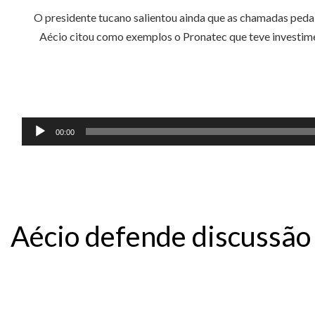
O presidente tucano salientou ainda que as chamadas pedal
Aécio citou como exemplos o Pronatec que teve investimen
Tocador
00:00
de
áudio
Aécio defende discussão 