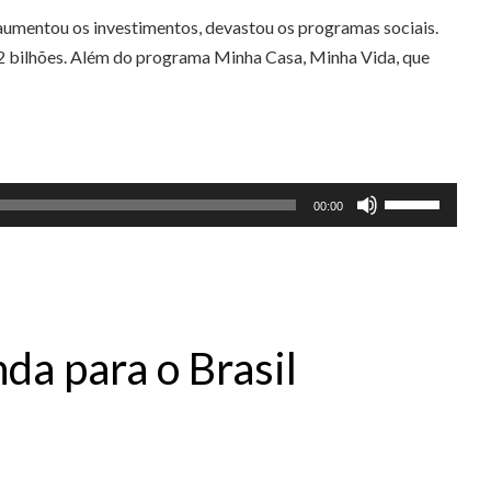
 aumentou os investimentos, devastou os programas sociais.
$ 2 bilhões. Além do programa Minha Casa, Minha Vida, que
Use
00:00
as
setas
para
cima
ou
da para o Brasil
para
baixo
para
aumentar