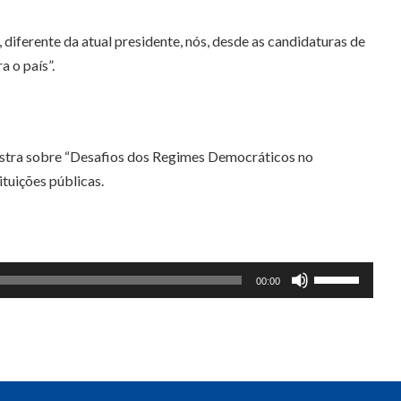
diferente da atual presidente, nós, desde as candidaturas de
 o país”.
lestra sobre “Desafios dos Regimes Democráticos no
tuições públicas.
Use
00:00
as
setas
para
cima
ou