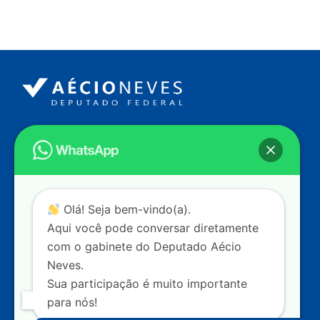
Endereço
Câmara dos Deputados
Ed. Principal, Ala C – Gabinete
20
CEP: 70.160-900 – Brasília (DF)
Contato
Olá! Seja bem-vindo(a).
dep.aecioneves@camara.leg.br
Aqui você pode conversar diretamente
+55 (61) 3215-5964
com o gabinete do Deputado Aécio
Neves.
+55 (31) 3261-0121
Sua participação é muito importante
+55 (31) 97150-0834
para nós!
Nossas redes