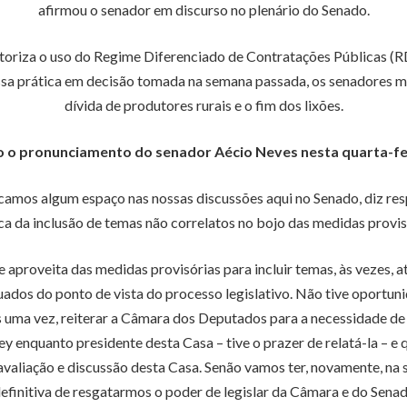
afirmou o senador em discurso no plenário do Senado.
utoriza o uso do Regime Diferenciado de Contratações Públicas (RD
essa prática em decisão tomada na semana passada, os senadores 
dívida de produtores rurais e o fim dos lixões.
o o pronunciamento do senador Aécio Neves nesta quarta-fei
camos algum espaço nas nossas discussões aqui no Senado, diz res
ca da inclusão de temas não correlatos no bojo das medidas provis
se aproveita das medidas provisórias para incluir temas, às vezes
uados do ponto de vista do processo legislativo. Não tive oportuni
s uma vez, reiterar a Câmara dos Deputados para a necessidade de 
enquanto presidente desta Casa – tive o prazer de relatá-la – e q
avaliação e discussão desta Casa. Senão vamos ter, novamente, na
finitiva de resgatarmos o poder de legislar da Câmara e do Senad