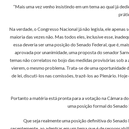
“Mais uma vez venho insistindo em um tema ao qual já dedi
práti
Na verdade, o Congresso Nacional já não legisla, ele apenas 
maioria das vezes não. Mas todos eles, inclusive esse, inadeq
essa deveria ser uma posição do Senado Federal, que é, mai
aprovada por unanimidade, uma proposta do senador Sarney 
temas não correlatos no bojo das medidas provisórias sob a 
vierem, o mesmo problema. Trata-se de uma oportunidade de
de lei, discuti-los nas comissões, trazê-los ao Plenário. Ho
Portanto a matéria está pronta para a votação na Câmara do
uma posição formal do Senado F
Que seja realmente uma posição definitiva do Senado 
recentemente, ao adentrar em um tema que é de responsabi