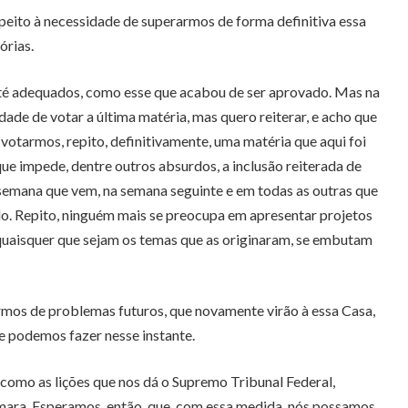
peito à necessidade de superarmos de forma definitiva essa
órias.
, até adequados, como esse que acabou de ser aprovado. Mas na
dade de votar a última matéria, mas quero reiterar, e acho que
votarmos, repito, definitivamente, uma matéria que aqui foi
ue impede, dentre outros absurdos, a inclusão reiterada de
 semana que vem, na semana seguinte e em todas as outras que
o. Repito, ninguém mais se preocupa em apresentar projetos
s, quaisquer que sejam os temas que as originaram, se embutam
rmos de problemas futuros, que novamente virão à essa Casa,
e podemos fazer nesse instante.
como as lições que nos dá o Supremo Tribunal Federal,
ara. Esperamos, então, que, com essa medida, nós possamos