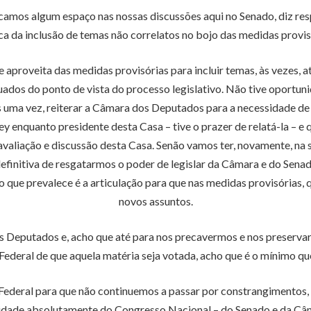
camos algum espaço nas nossas discussões aqui no Senado, diz res
ca da inclusão de temas não correlatos no bojo das medidas provis
se aproveita das medidas provisórias para incluir temas, às vezes
uados do ponto de vista do processo legislativo. Não tive oportuni
s uma vez, reiterar a Câmara dos Deputados para a necessidade de 
enquanto presidente desta Casa – tive o prazer de relatá-la – e q
avaliação e discussão desta Casa. Senão vamos ter, novamente, na
finitiva de resgatarmos o poder de legislar da Câmara e do Senad
je o que prevalece é a articulação para que nas medidas provisória
novos assuntos.
s Deputados e, acho que até para nos precavermos e nos preserva
ederal de que aquela matéria seja votada, acho que é o mínimo qu
Federal para que não continuemos a passar por constrangimentos, 
lidade absolutamente do Congresso Nacional – do Senado e da Câm