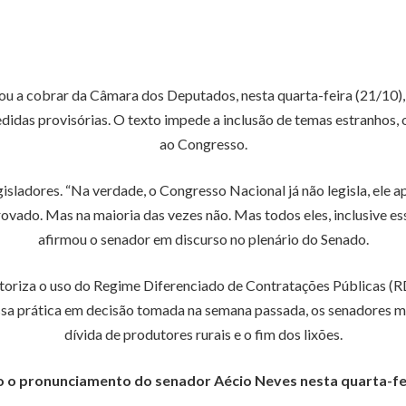
ou a cobrar da Câmara dos Deputados, nesta quarta-feira (21/10)
didas provisórias. O texto impede a inclusão de temas estranhos, 
ao Congresso.
sladores. “Na verdade, o Congresso Nacional já não legisla, ele ap
vado. Mas na maioria das vezes não. Mas todos eles, inclusive ess
afirmou o senador em discurso no plenário do Senado.
utoriza o uso do Regime Diferenciado de Contratações Públicas (RD
essa prática em decisão tomada na semana passada, os senadores 
dívida de produtores rurais e o fim dos lixões.
o o pronunciamento do senador Aécio Neves nesta quarta-fei