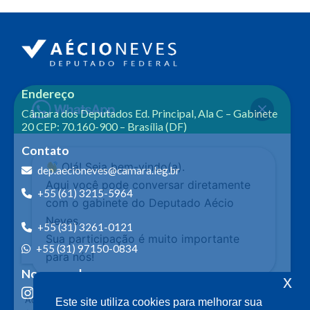
Endereço
Câmara dos Deputados
Ed. Principal, Ala C – Gabinete
20
CEP: 70.160-900 – Brasília (DF)
Contato
Olá! Seja bem-vindo(a).
dep.aecioneves@camara.leg.br
Aqui você pode conversar diretamente
+55 (61) 3215-5964
com o gabinete do Deputado Aécio
Neves.
+55 (31) 3261-0121
Sua participação é muito importante
+55 (31) 97150-0834
para nós!
Nossas redes
x
Ao clicar para iniciar o contato pelo WhatsApp, você
Este site utiliza cookies para melhorar sua