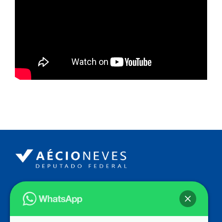
Endereço
Câmara dos Deputados
Ed. Principal, Ala C – Gabinete
20
CEP: 70.160-900 – Brasília (DF)