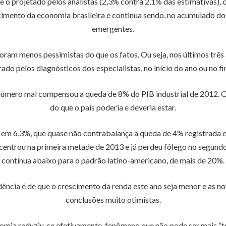
o projetado pelos analistas (2,3% contra 2,1% das estimativas)
mento da economia brasileira e continua sendo, no acumulado dos
emergentes.
foram menos pessimistas do que os fatos. Ou seja, nos últimos tr
o pelos diagnósticos dos especialistas, no início do ano ou no fin
úmero mal compensou a queda de 8% do PIB industrial de 2012. O
do que o país poderia e deveria estar.
m 6,3%, que quase não contrabalança a queda de 4% registrada em
centrou na primeira metade de 2013 e já perdeu fôlego no segundo
continua abaixo para o padrão latino-americano, de mais de 20%.
ndência é de que o crescimento da renda este ano seja menor e as 
conclusões muito otimistas.
nomia reduziu-se efetivamente, fenômeno que não pode ser mais “ter