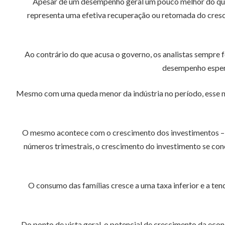
Apesar de um desempenho geral um pouco melhor do que 
representa uma efetiva recuperação ou retomada do cresci
Ao contrário do que acusa o governo, os analistas sempre 
desempenho esperad
Mesmo com uma queda menor da indústria no período, esse n
O mesmo acontece com o crescimento dos investimentos – e
números trimestrais, o crescimento do investimento se con
O consumo das famílias cresce a uma taxa inferior e a te
Do ponto de vista geral, o potencial de crescimento da eco