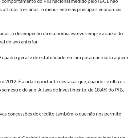
, o comportamento do PIB nacional medido pelo IBGE não
 últimos três anos, o menor entre as principais economias
ês anos, o desempenho da economia esteve sempre abaixo do
al do ano anterior.
 quadro geral é de estabilidade, em um patamar muito aquém
 2012. É ainda importante destacar que, quando se olha os
 semestre do ano. A taxa de investimento, de 18,4% do PIB,
novas concessões de crédito também, o que não nos permite
ceirizado” e debitado na conta da crise internacional ou de