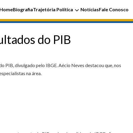
Home
Biografia
Trajetória Política
Notícias
Fale Conosco
ultados do PIB
 do PIB, divulgado pelo IBGE. Aécio Neves destacou que, nos
specialistas na área.