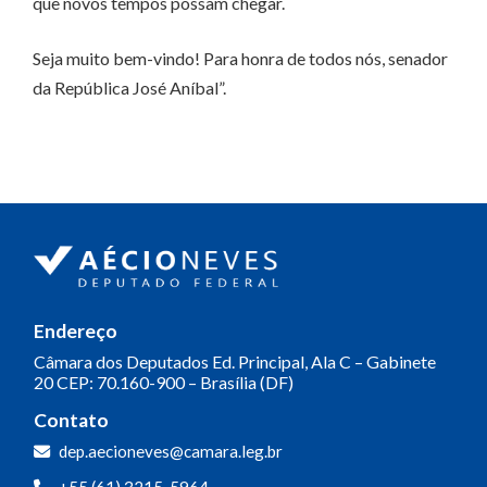
que novos tempos possam chegar.
Seja muito bem-vindo! Para honra de todos nós, senador
da República José Aníbal”.
Endereço
Câmara dos Deputados
Ed. Principal, Ala C – Gabinete
20
CEP: 70.160-900 – Brasília (DF)
Contato
Olá! Seja bem-vindo(a).
dep.aecioneves@camara.leg.br
Aqui você pode conversar diretamente