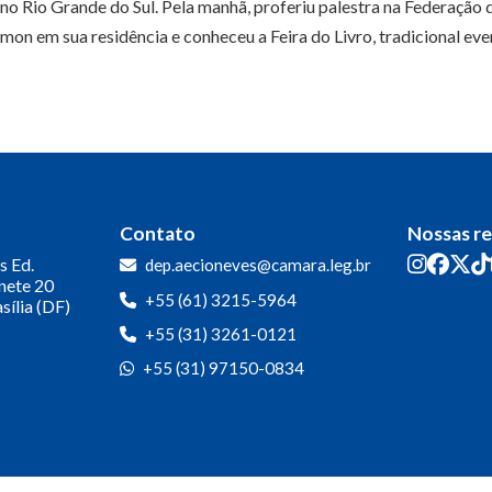
o Rio Grande do Sul. Pela manhã, proferiu palestra na Federação 
Simon em sua residência e conheceu a Feira do Livro, tradicional ev
Contato
Nossas r
s
Ed.
dep.aecioneves@camara.leg.br
inete 20
+55 (61) 3215-5964
sília (DF)
+55 (31) 3261-0121
+55 (31) 97150-0834