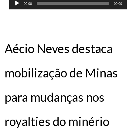
Tocador
00:00
00:00
de
áudio
Aécio Neves destaca
mobilização de Minas
para mudanças nos
royalties do minério