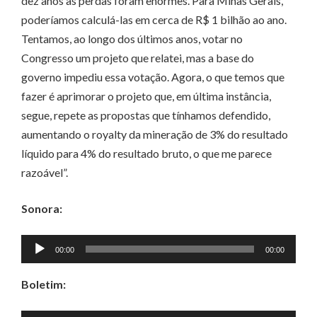
dez anos as perdas foram enormes. Para Minas Gerais,
poderíamos calculá-las em cerca de R$ 1 bilhão ao ano.
Tentamos, ao longo dos últimos anos, votar no
Congresso um projeto que relatei, mas a base do
governo impediu essa votação. Agora, o que temos que
fazer é aprimorar o projeto que, em última instância,
segue, repete as propostas que tínhamos defendido,
aumentando o royalty da mineração de 3% do resultado
líquido para 4% do resultado bruto, o que me parece
razoável”.
Sonora:
Tocador
00:00
00:00
de
áudio
Boletim: