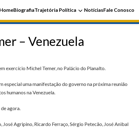
Home
Biografia
Trajetória Política
Notícias
Fale Conosco
mer – Venezuela
m exercício Michel Temer, no Palácio do Planalto.
em especial uma manifestação do governo na próxima reunião
tos humanos na Venezuela.
 de agora.
 José Agripino, Ricardo Ferraço, Sérgio Petecão, José Anibal