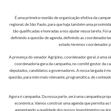
É uma primeira reunião de organização efetiva da campa
regional, de São Paulo, para que haja também uma proximida
tão qualificadas e honradas a nos ajudar nessa tarefa. Fo
definindo a questão de agenda, definindo as coordenadorias
estado teremos coordenador po
A presença do senador Agripino, coordenador geral, é uma sin
coordenadoria gera da campanha, no comitê gestor da c
deputados, candidatos a governadores. A nossa largada é mui
questão, para mim mais relevante, programática, de conteúdo
Agora é campanha. Da nossa parte, será uma campanha propo
econômica. Vamos construir uma agenda que permita ao Bras
aumentando a qualidade dos nossos investimentos na área