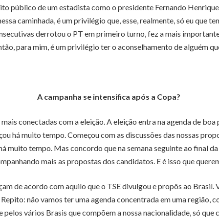
rito público de um estadista como o presidente Fernando Henrique
nessa caminhada, é um privilégio que, esse, realmente, só eu que te
nsecutivas derrotou o PT em primeiro turno, fez a mais important
ntão, para mim, é um privilégio ter o aconselhamento de alguém qu
A campanha se intensifica após a Copa?
is conectadas com a eleição. A eleição entra na agenda de boa par
meçou há muito tempo. Começou com as discussões das nossas propo
u há muito tempo. Mas concordo que na semana seguinte ao final d
mpanhando mais as propostas dos candidatos. E é isso que quere
çam de acordo com aquilo que o TSE divulgou e propôs ao Brasil. 
ta. Repito: não vamos ter uma agenda concentrada em uma região, 
 pelos vários Brasis que compõem a nossa nacionalidade, só que c