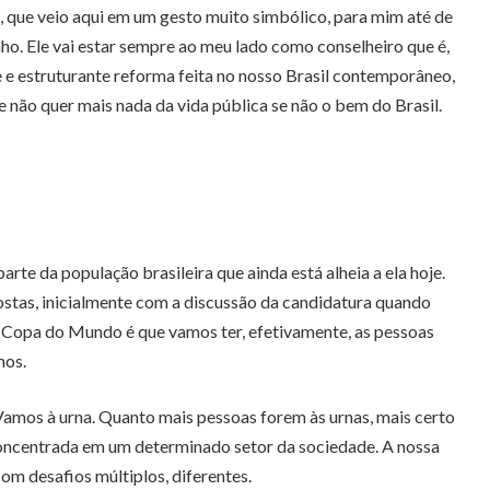
, que veio aqui em um gesto muito simbólico, para mim até de
nho. Ele vai estar sempre ao meu lado como conselheiro que é,
e e estruturante reforma feita no nosso Brasil contemporâneo,
e não quer mais nada da vida pública se não o bem do Brasil.
te da população brasileira que ainda está alheia a ela hoje.
stas, inicialmente com a discussão da candidatura quando
a Copa do Mundo é que vamos ter, efetivamente, as pessoas
mos.
Vamos à urna. Quanto mais pessoas forem às urnas, mais certo
concentrada em um determinado setor da sociedade. A nossa
om desafios múltiplos, diferentes.