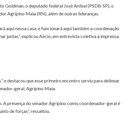
rto Goldman, o deputado federal José Aníbal (PSDB-SP), o
r Agripino Maia (RN), além de outras lideranças.
ará aqui nessa casa, e funcionará aqui também a coordenação
juntas”, explicou Aécio, em entrevista coletiva à imprensa.
, e destacou que esse primeiro encontro serviu para delinear
enador-geral, Agripino Maia.
o. A presença do senador Agripino como coordenador-geral é
nto de forças”, ressaltou.