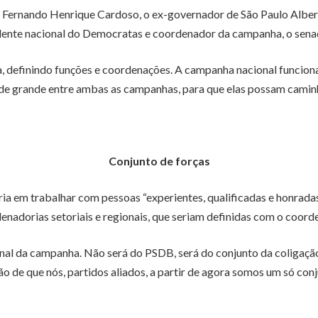
a Fernando Henrique Cardoso, o ex-governador de São Paulo Albe
nte nacional do Democratas e coordenador da campanha, o senado
, definindo funções e coordenações. A campanha nacional funcion
e grande entre ambas as campanhas, para que elas possam caminhar 
Conjunto de forças
ia em trabalhar com pessoas “experientes, qualificadas e honradas”
denadorias setoriais e regionais, que seriam definidas com o coord
nal da campanha. Não será do PSDB, será do conjunto da coligaçã
o de que nós, partidos aliados, a partir de agora somos um só conju