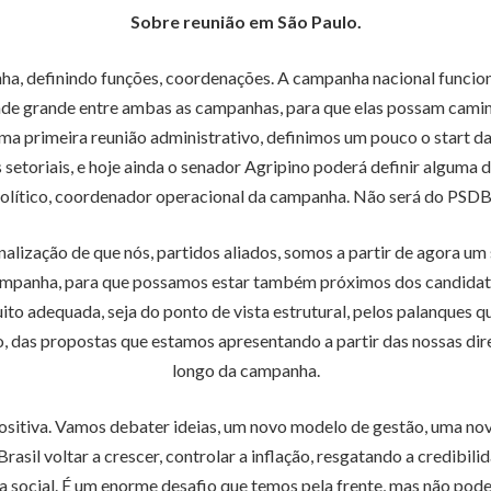
Sobre reunião em São Paulo.
nha, definindo funções, coordenações. A campanha nacional funcio
de grande entre ambas as campanhas, para que elas possam caminha
i uma primeira reunião administrativo, definimos um pouco o start
 setoriais, e hoje ainda o senador Agripino poderá definir alguma
lítico, coordenador operacional da campanha. Não será do PSDB, 
alização de que nós, partidos aliados, somos a partir de agora um
ampanha, para que possamos estar também próximos dos candidato
to adequada, seja do ponto de vista estrutural, pelos palanques qu
, das propostas que estamos apresentando a partir das nossas dire
longo da campanha.
sitiva. Vamos debater ideias, um novo modelo de gestão, uma no
il voltar a crescer, controlar a inflação, resgatando a credibilida
 social. É um enorme desafio que temos pela frente, mas não pod