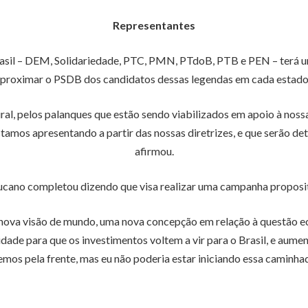
Representantes
sil – DEM, Solidariedade, PTC, PMN, PTdoB, PTB e PEN – terá 
proximar o PSDB dos candidatos dessas legendas em cada estado 
ral, pelos palanques que estão sendo viabilizados em apoio à noss
tamos apresentando a partir das nossas diretrizes, e que serão de
afirmou.
ucano completou dizendo que visa realizar uma campanha proposit
nova visão de mundo, uma nova concepção em relação à questão e
lidade para que os investimentos voltem a vir para o Brasil, e aum
mos pela frente, mas eu não poderia estar iniciando essa caminh