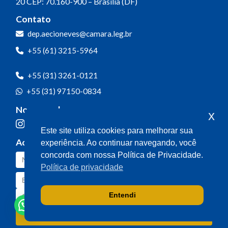
20
CEP: 70.160-900 – Brasília (DF)
Contato
dep.aecioneves@camara.leg.br
+55 (61) 3215-5964
+55 (31) 3261-0121
+55 (31) 97150-0834
Nossas redes
x
Este site utiliza cookies para melhorar sua
Acompanhe o meu mandato
experiência. Ao continuar navegando, você
concorda com nossa Política de Privacidade.
Política de privacidade
Entendi