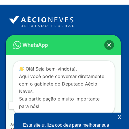
Endereço
Câmara dos Deputados
Ed. Principal, Ala C – Gabinete
20
CEP: 70.160-900 – Brasília (DF)
Contato
Olá! Seja bem-vindo(a).
dep.aecioneves@camara.leg.br
Aqui você pode conversar diretamente
+55 (61) 3215-5964
com o gabinete do Deputado Aécio
Neves.
+55 (31) 3261-0121
Sua participação é muito importante
+55 (31) 97150-0834
para nós!
Nossas redes
x
Ao clicar para iniciar o contato pelo WhatsApp, você
Este site utiliza cookies para melhorar sua