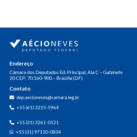
áudio
Endereço
Câmara dos Deputados
Ed. Principal, Ala C – Gabinete
20
CEP: 70.160-900 – Brasília (DF)
Contato
dep.aecioneves@camara.leg.br
+55 (61) 3215-5964
+55 (31) 3261-0121
+55 (31) 97150-0834