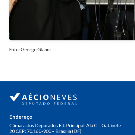
Foto: George Gianni
Endereço
Câmara dos Deputados
Ed. Principal, Ala C – Gabinete
20
CEP: 70.160-900 – Brasília (DF)