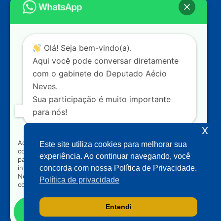
Câmara dos Deputados
Ed. Principal, Ala C – Gabinete
20
CEP: 70.160-900 – Brasília (DF)
Contato
Olá! Seja bem-vindo(a).
dep.aecioneves@camara.leg.br
Aqui você pode conversar diretamente
+55 (61) 3215-5964
com o gabinete do Deputado Aécio
Neves.
+55 (31) 3261-0121
Sua participação é muito importante
+55 (31) 97150-0834
para nós!
Nossas redes
x
Ao clicar para iniciar o contato pelo WhatsApp, você
Este site utiliza cookies para melhorar sua
concorda que seus dados serão utilizados exclusivamente
Acompanhe o meu mandato
experiência. Ao continuar navegando, você
para atendimento relacionado às demandas, sugestões ou
informações referentes ao mandato do Deputado Aécio
concorda com nossa Política de Privacidade.
Neves. Seus dados serão tratados com sigilo e não serão
Política de privacidade
compartilhados com terceiros.
Entendi
Falar com gabinete