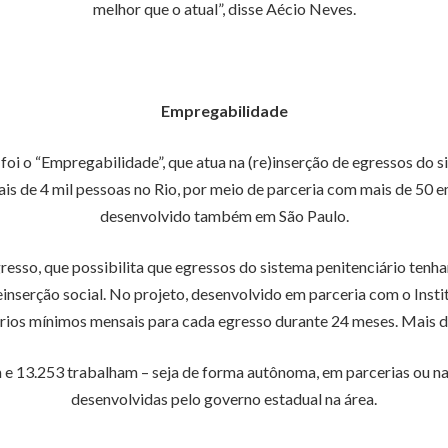
melhor que o atual”, disse Aécio Neves.
Empregabilidade
i o “Empregabilidade”, que atua na (re)inserção de egressos do si
mais de 4 mil pessoas no Rio, por meio de parceria com mais de 50
desenvolvido também em São Paulo.
so, que possibilita que egressos do sistema penitenciário tenham
nserção social. No projeto, desenvolvido em parceria com o Instit
ários mínimos mensais para cada egresso durante 24 meses. Mais d
 e 13.253 trabalham – seja de forma autônoma, em parcerias ou na 
desenvolvidas pelo governo estadual na área.