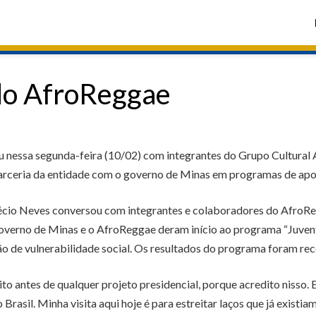
 do AfroReggae
 nessa segunda-feira (10/02) com integrantes do Grupo Cultural A
arceria da entidade com o governo de Minas em programas de apoio
cio Neves conversou com integrantes e colaboradores do AfroRegg
overno de Minas e o AfroReggae deram início ao programa “Juventud
ão de vulnerabilidade social. Os resultados do programa foram re
to antes de qualquer projeto presidencial, porque acredito nisso.
rasil. Minha visita aqui hoje é para estreitar laços que já exist