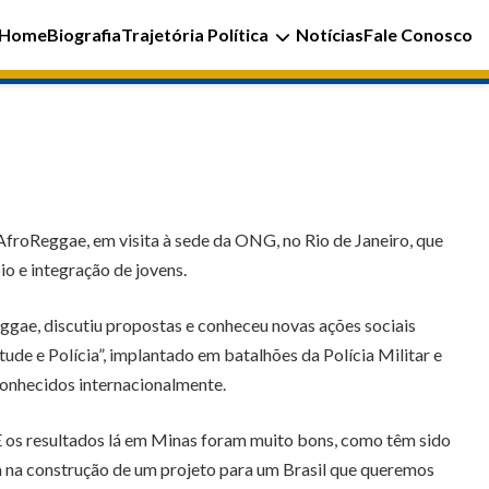
Home
Biografia
Trajetória Política
Notícias
Fale Conosco
froReggae, em visita à sede da ONG, no Rio de Janeiro, que
 e integração de jovens.
ae, discutiu propostas e conheceu novas ações sociais
e e Polícia”, implantado em batalhões da Polícia Militar e
conhecidos internacionalmente.
 E os resultados lá em Minas foram muito bons, como têm sido
iam na construção de um projeto para um Brasil que queremos