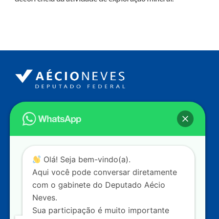
Endereço
Câmara dos Deputados
Ed. Principal, Ala C – Gabinete
20
CEP: 70.160-900 – Brasília (DF)
Contato
Olá! Seja bem-vindo(a).
dep.aecioneves@camara.leg.br
Aqui você pode conversar diretamente
+55 (61) 3215-5964
com o gabinete do Deputado Aécio
Neves.
+55 (31) 3261-0121
Sua participação é muito importante
+55 (31) 97150-0834