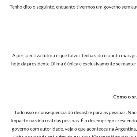
Tenho dito o seguinte, enquanto tivermos um governo sem auto
A perspectiva futura é que talvez tenha sido o ponto mais g
hoje da presidente Dilma é única e exclusivamente se manter
Como o sr.
Tudo isso é consequência do desastre para as pessoas. Nã
impacto na vida real das pessoas. É o desemprego crescendo,
governo com autoridade, veja o que aconteceu na Argentina,
vinha ocorrendo até o fim do governo Kirchner já mudou o am