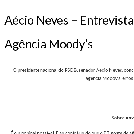
Aécio Neves – Entrevista
Agência Moody’s
O presidente nacional do PSDB, senador Aécio Neves, conced
agência Moody’s, erros
Sobre nov
É o pior sinal possível. E ao contrário do que o PT gosta de