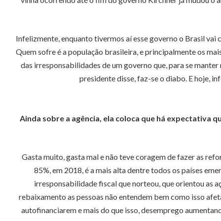
Infelizmente, enquanto tivermos aí esse governo o Brasil vai
Quem sofre é a população brasileira, e principalmente os ma
das irresponsabilidades de um governo que, para se manter 
presidente disse, faz-se o diabo. E hoje, 
Ainda sobre a agência, ela coloca que há expectativa q
Gasta muito, gasta mal e não teve coragem de fazer as refor
85%, em 2018, é a mais alta dentre todos os países eme
irresponsabilidade fiscal que norteou, que orientou as 
rebaixamento as pessoas não entendem bem como isso afeta as
autofinanciarem e mais do que isso, desemprego aumentando e