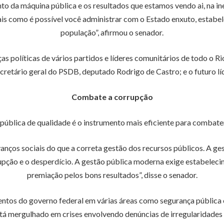
to da máquina pública e os resultados que estamos vendo ai, na in
ais como é possível você administrar com o Estado enxuto, estabe
população”, afirmou o senador.
s políticas de vários partidos e líderes comunitários de todo o Ri
cretário geral do PSDB, deputado Rodrigo de Castro; e o futuro l
Combate a corrupção
pública de qualidade é o instrumento mais eficiente para combater
ços sociais do que a correta gestão dos recursos públicos. A ge
rupção e o desperdício. A gestão pública moderna exige estabeleci
premiação pelos bons resultados”, disse o senador.
entos do governo federal em várias áreas como segurança pública 
á mergulhado em crises envolvendo denúncias de irregularidades 