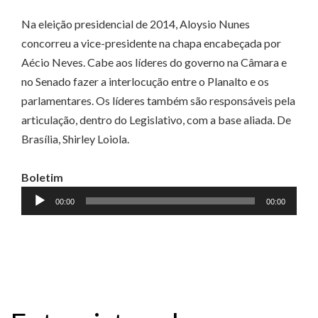
Na eleição presidencial de 2014, Aloysio Nunes
concorreu a vice-presidente na chapa encabeçada por
Aécio Neves. Cabe aos líderes do governo na Câmara e
no Senado fazer a interlocução entre o Planalto e os
parlamentares. Os líderes também são responsáveis pela
articulação, dentro do Legislativo, com a base aliada. De
Brasília, Shirley Loiola.
Boletim
Tocador
00:00
00:00
de
áudio