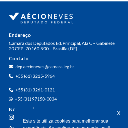
Endereço
Câmara dos Deputados
Ed. Principal, Ala C – Gabinete
20
CEP: 70.160-900 – Brasília (DF)
Contato
dep.aecioneves@camara.leg.br
+55 (61) 3215-5964
+55 (31) 3261-0121
+55 (31) 97150-0834
Nossas redes
x
Este site utiliza cookies para melhorar sua
Acompanhe o meu mandato
experiência. Ao continuar navegando, você