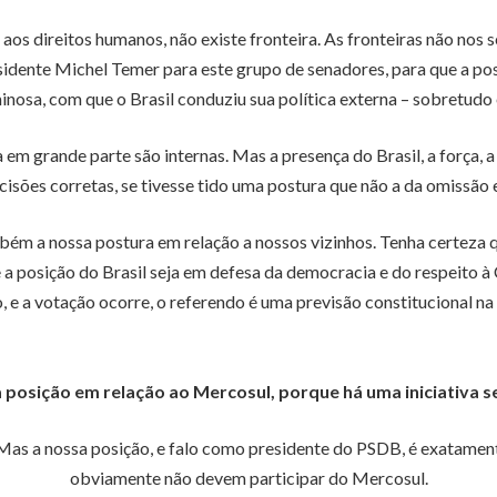
os direitos humanos, não existe fronteira. As fronteiras não nos 
residente Michel Temer para este grupo de senadores, para que a p
nosa, com que o Brasil conduziu sua política externa – sobretudo 
 em grande parte são internas. Mas a presença do Brasil, a força, 
isões corretas, se tivesse tido uma postura que não a da omissão 
bém a nossa postura em relação a nossos vizinhos. Tenha certeza 
ue a posição do Brasil seja em defesa da democracia e do respeito 
o, e a votação ocorre, o referendo é uma previsão constitucional na
a posição em relação ao Mercosul, porque há uma iniciativa
 Mas a nossa posição, e falo como presidente do PSDB, é exatament
obviamente não devem participar do Mercosul.