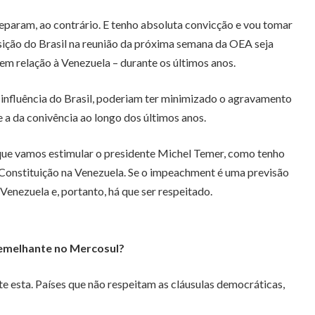
separam, ao contrário. E tenho absoluta convicção e vou tomar
osição do Brasil na reunião da próxima semana da OEA seja
em relação à Venezuela – durante os últimos anos.
a influência do Brasil, poderiam ter minimizado o agravamento
e a da conivência ao longo dos últimos anos.
que vamos estimular o presidente Michel Temer, como tenho
à Constituição na Venezuela. Se o impeachment é uma previsão
 Venezuela e, portanto, há que ser respeitado.
 semelhante no Mercosul?
e esta. Países que não respeitam as cláusulas democráticas,