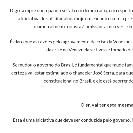
Digo sempre que, quando se fala em democracia, em respeito a
a iniciativa de solicitar ainda hoje um encontro com o p
diametralmente oposta à omissão, a meu ver crimi
É claro que as razões pelo agravamento da crise da Venezuela
da crise na Venezuela se tivesse tomado dec
Se mudou o governo do Brasil, é fundamental que mude tam
certeza vai estar estimulado o chanceler José Serra, para q
constitucional no Brasil, e ele está ocorrend
O sr. vai ter esta mesm
Essa é uma iniciativa que deve ser conduzida pelo governo.