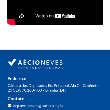
Endereço
Câmara dos Deputados
Ed. Principal, Ala C – Gabinete
20
CEP: 70.160-900 – Brasília (DF)
Contato
dep.aecioneves@camara.leg.br