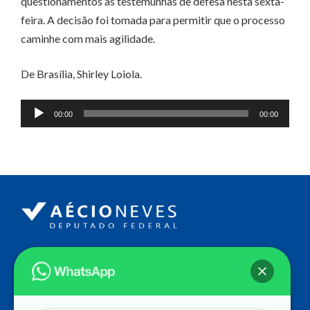
questionamentos às testemunhas de defesa nesta sexta-
feira. A decisão foi tomada para permitir que o processo
caminhe com mais agilidade.
De Brasília, Shirley Loiola.
Tocador
00:00
00:00
de
áudio
Endereço
Câmara dos Deputados
Ed. Principal, Ala C – Gabinete
20
CEP: 70.160-900 – Brasília (DF)