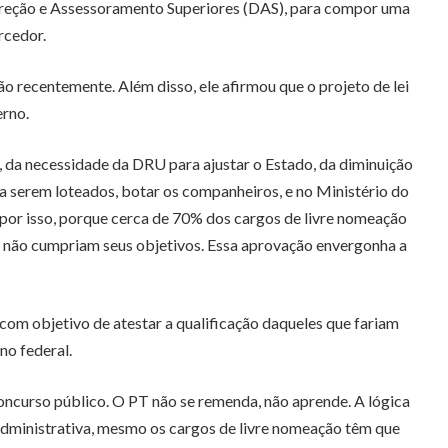
ireção e Assessoramento Superiores (DAS), para compor uma
rcedor.
o recentemente. Além disso, ele afirmou que o projeto de lei
erno.
de, da necessidade da DRU para ajustar o Estado, da diminuição
ra serem loteados, botar os companheiros, e no Ministério do
e por isso, porque cerca de 70% dos cargos de livre nomeação
e não cumpriam seus objetivos. Essa aprovação envergonha a
com objetivo de atestar a qualificação daqueles que fariam
no federal.
concurso público. O PT não se remenda, não aprende. A lógica
 administrativa, mesmo os cargos de livre nomeação têm que