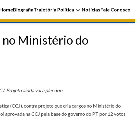
Home
Biografia
Trajetória Política
Notícias
Fale Conosco
 no Ministério do
J. Projeto ainda vai a plenário
iça (CCJ), contra projeto que cria cargos no Ministério do
 foi aprovada na CCJ pela base do governo do PT por 12 votos