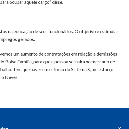
para ocupar aquele cargo”, disse.
tos na educação de seus funcionários. O objetivo é estimular
empregos gerados.
, tivemos um aumento de contratações em relação a demissões
do Bolsa Família, para que a pessoa se insira no mercado de
abalho. Tem que haver um esforço do Sistema S, um esforço
cio Neves.
x
edes
Acompanhe o meu mandato