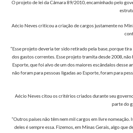
O projeto de lei da Câmara 89/2010, encaminhado pelo gov
estrut
Aécio Neves criticou a criação de cargos justamente no Mini
cont
“Esse projeto deveria ter sido retirado pela base, porque tir
dos gastos correntes. Esse projeto tramita desde 2008, não 
Esporte, que foi alvo de um dos maiores escândalos desse an
não foram para pessoas ligadas ao Esporte, foram para pes
Aécio Neves citou os critérios criados durante seu govern
parte do g
“Outros países não têm nem mil cargos em livre nomeação. Is
deles é sempre essa. Fizemos, em Minas Gerais, algo que d