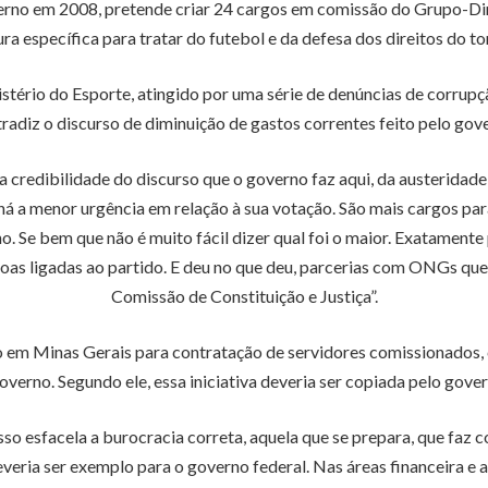
erno em 2008, pretende criar 24 cargos em comissão do Grupo-D
ura específica para tratar do futebol e da defesa dos direitos do to
stério do Esporte, atingido por uma série de denúncias de corrupçã
radiz o discurso de diminuição de gastos correntes feito pelo gov
a a credibilidade do discurso que o governo faz aqui, da austerida
há a menor urgência em relação à sua votação. São mais cargos pa
o. Se bem que não é muito fácil dizer qual foi o maior. Exatament
soas ligadas ao partido. E deu no que deu, parcerias com ONGs qu
Comissão de Constituição e Justiça”.
o em Minas Gerais para contratação de servidores comissionados, 
overno. Segundo ele, essa iniciativa deveria ser copiada pelo gover
so esfacela a burocracia correta, aquela que se prepara, que faz 
everia ser exemplo para o governo federal. Nas áreas financeira e