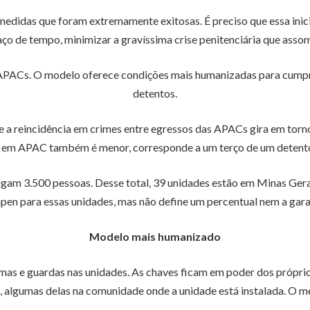
idas que foram extremamente exitosas. É preciso que essa inicia
o de tempo, minimizar a gravíssima crise penitenciária que assomb
 APACs. O modelo oferece condições mais humanizadas para cumpri
detentos.
 a reincidência em crimes entre egressos das APACs gira em torn
 em APAC também é menor, corresponde a um terço de um detento
gam 3.500 pessoas. Desse total, 39 unidades estão em Minas Gera
pen para essas unidades, mas não define um percentual nem a gara
Modelo mais humanizado
as e guardas nas unidades. As chaves ficam em poder dos próprios
 algumas delas na comunidade onde a unidade está instalada. O mé