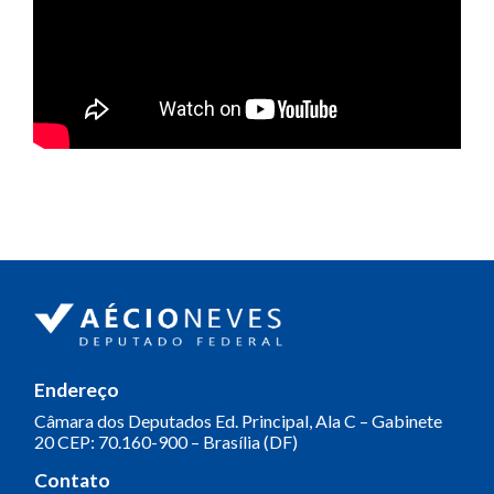
Endereço
Câmara dos Deputados
Ed. Principal, Ala C – Gabinete
20
CEP: 70.160-900 – Brasília (DF)
Contato