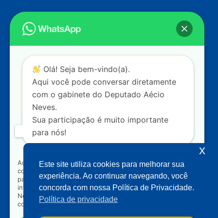
Endereço
Câmara dos Deputados
Ed. Principal, Ala C – Gabinete
20
CEP: 70.160-900 – Brasília (DF)
Contato
Olá! Seja bem-vindo(a).
dep.aecioneves@camara.leg.br
Aqui você pode conversar diretamente
+55 (61) 3215-5964
com o gabinete do Deputado Aécio
Neves.
+55 (31) 3261-0121
Sua participação é muito importante
+55 (31) 97150-0834
para nós!
Nossas redes
x
Ao clicar para iniciar o contato pelo WhatsApp, você
Este site utiliza cookies para melhorar sua
concorda que seus dados serão utilizados exclusivamente
Acompanhe o meu mandato
experiência. Ao continuar navegando, você
para atendimento relacionado às demandas, sugestões ou
informações referentes ao mandato do Deputado Aécio
concorda com nossa Política de Privacidade.
Neves. Seus dados serão tratados com sigilo e não serão
Política de privacidade
compartilhados com terceiros.