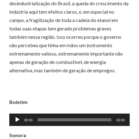
desindustrialização do Brasil, a queda do crescimento da
indústria aqui tem efeitos claros, e, em especial no
campo, a fragilização de toda a cadeia do etanol em
todas suas etapas tem gerado problemas graves
também nessa região. Isso ocorreu porque o governo
não percebeu que tinha em mãos um instrumento
extremamente valioso, extremamente importante não
apenas de geração de combustível, de energia
alternativa, mas também de geração de empregos.
Boletim
Tocador
00:00
00:00
de
áudio
Sonora