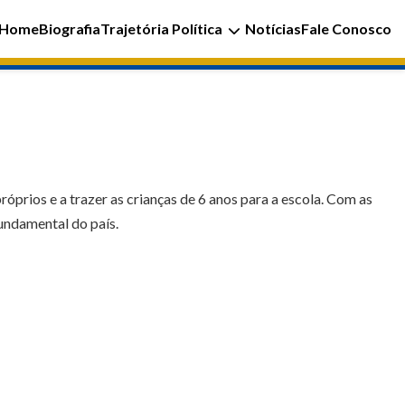
Home
Biografia
Trajetória Política
Notícias
Fale Conosco
óprios e a trazer as crianças de 6 anos para a escola. Com as
undamental do país.