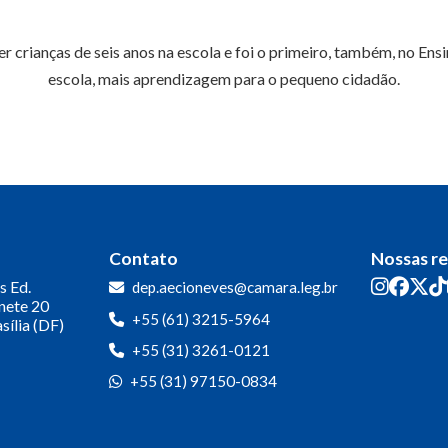
er crianças de seis anos na escola e foi o primeiro, também, no 
escola, mais aprendizagem para o pequeno cidadão.
Contato
Nossas r
s
Ed.
dep.aecioneves@camara.leg.br
inete 20
+55 (61) 3215-5964
sília (DF)
+55 (31) 3261-0121
+55 (31) 97150-0834