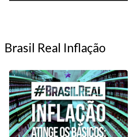
de
áudio
Brasil Real Inflação