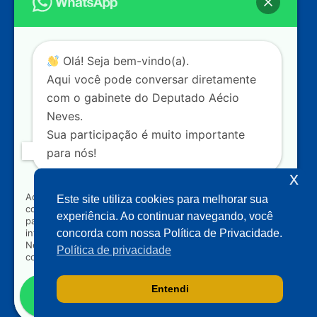
Câmara dos Deputados
Ed. Principal, Ala C – Gabinete
20
CEP: 70.160-900 – Brasília (DF)
Contato
Olá! Seja bem-vindo(a).
dep.aecioneves@camara.leg.br
Aqui você pode conversar diretamente
+55 (61) 3215-5964
com o gabinete do Deputado Aécio
Neves.
+55 (31) 3261-0121
Sua participação é muito importante
+55 (31) 97150-0834
para nós!
Nossas redes
x
Ao clicar para iniciar o contato pelo WhatsApp, você
Este site utiliza cookies para melhorar sua
concorda que seus dados serão utilizados exclusivamente
Acompanhe o meu mandato
experiência. Ao continuar navegando, você
para atendimento relacionado às demandas, sugestões ou
informações referentes ao mandato do Deputado Aécio
concorda com nossa Política de Privacidade.
Neves. Seus dados serão tratados com sigilo e não serão
Política de privacidade
compartilhados com terceiros.
Entendi
Falar com gabinete