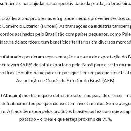
suficientes para ajudar na competitividade da produção brasileira.
brasileira. São problemas em grande medida provenientes dos custos
o Comércio Exterior (Funcex). As transações da indústria também
ordos assinados pelo Brasil são com países pequenos, como Palest
inatura de acordos e têm benefícios tarifários em diversos mercad
ufaturados perderam representação na pauta de exportação do Bra
resentavam 46,8% do total exportado pelo Brasil para o resto do 
 Brasil é muito baixa para um país que tem um parque industrial 
Associação de Comércio Exterior do Brasil (AEB).
(Abiquim) mostram que o déficit no setor não para de crescer – n
 déficit aumentou porque não existem investimentos. Se me pergunt
uim. A fraca demanda pelos produtos brasileiros fez com que a cap
passado – o ideal é que esteja próximo de 90%.