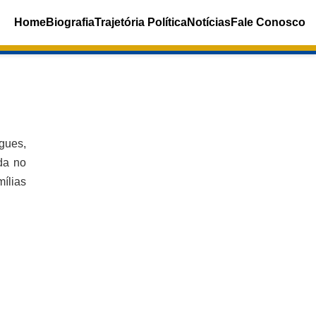
Home
Biografia
Trajetória Política
Notícias
Fale Conosco
gues,
ado. É