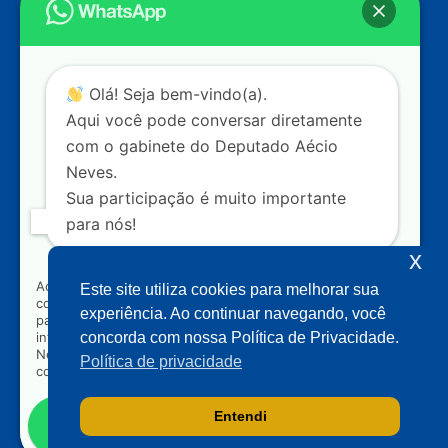
Câmara dos Deputados
Ed. Principal, Ala C – Gabinete
20
CEP: 70.160-900 – Brasília (DF)
Contato
Olá! Seja bem-vindo(a).
dep.aecioneves@camara.leg.br
Aqui você pode conversar diretamente
+55 (61) 3215-5964
com o gabinete do Deputado Aécio
Neves.
+55 (31) 3261-0121
Sua participação é muito importante
+55 (31) 97150-0834
para nós!
Nossas redes
x
Ao clicar para iniciar o contato pelo WhatsApp, você
Este site utiliza cookies para melhorar sua
concorda que seus dados serão utilizados exclusivamente
Acompanhe o meu mandato
experiência. Ao continuar navegando, você
para atendimento relacionado às demandas, sugestões ou
informações referentes ao mandato do Deputado Aécio
concorda com nossa Política de Privacidade.
Neves. Seus dados serão tratados com sigilo e não serão
Política de privacidade
compartilhados com terceiros.
Entendi
Falar com gabinete