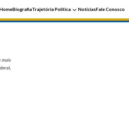
Home
Biografia
Trajetória Política
Notícias
Fale Conosco
o mais
deral,