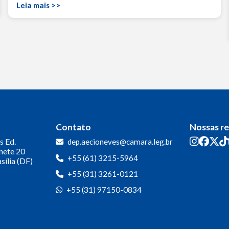
Leia mais >>
Contato
Nossas r
s
Ed.
dep.aecioneves@camara.leg.br
inete 20
+55 (61) 3215-5964
sília (DF)
+55 (31) 3261-0121
+55 (31) 97150-0834