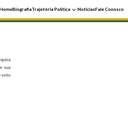
Home
Biografia
Trajetória Política
Notícias
Fale Conosco
squisa
e sua
e voto