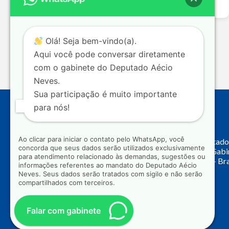
Leia mais >>
Olá! Seja bem-vindo(a).
Aqui você pode conversar diretamente
com o gabinete do Deputado Aécio
Neves.
Sua participação é muito importante
para nós!
Endereço
Ao clicar para iniciar o contato pelo WhatsApp, você
Câmara dos Deputado
concorda que seus dados serão utilizados exclusivamente
Principal, Ala C – Gab
para atendimento relacionado às demandas, sugestões ou
CEP: 70.160-900 – Bra
informações referentes ao mandato do Deputado Aécio
Neves. Seus dados serão tratados com sigilo e não serão
compartilhados com terceiros.
Falar com gabinete