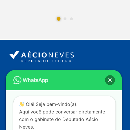
Endereço
Câmara dos Deputados
Ed. Principal, Ala C – Gabinete
20
CEP: 70.160-900 – Brasília (DF)
Contato
Olá! Seja bem-vindo(a).
dep.aecioneves@camara.leg.br
Aqui você pode conversar diretamente
+55 (61) 3215-5964
com o gabinete do Deputado Aécio
Neves.
+55 (31) 3261-0121