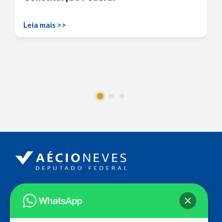
Leia mais >>
Endereço
Câmara dos Deputados
Ed. Principal, Ala C – Gabinete
20
CEP: 70.160-900 – Brasília (DF)