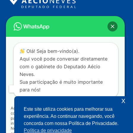
Endereço
Câmara dos Deputados
Ed. Principal, Ala C – Gabinete
20
CEP: 70.160-900 – Brasília (DF)
Contato
Olá! Seja bem-vindo(a).
dep.aecioneves@camara.leg.br
Aqui você pode conversar diretamente
+55 (61) 3215-5964
com o gabinete do Deputado Aécio
Neves.
+55 (31) 3261-0121
Sua participação é muito importante
+55 (31) 97150-0834
para nós!
Nossas redes
x
Ao clicar para iniciar o contato pelo WhatsApp, você
Este site utiliza cookies para melhorar sua
concorda que seus dados serão utilizados exclusivamente
Acompanhe o meu mandato
experiência. Ao continuar navegando, você
para atendimento relacionado às demandas, sugestões ou
informações referentes ao mandato do Deputado Aécio
concorda com nossa Política de Privacidade.
Neves. Seus dados serão tratados com sigilo e não serão
Política de privacidade