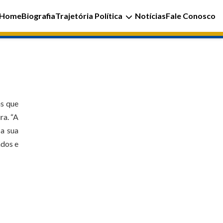
Home
Biografia
Trajetória Política
Notícias
Fale Conosco
as que
ra. “A
 a sua
ados e