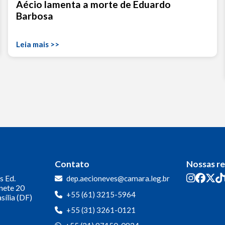
Aécio lamenta a morte de Eduardo
Barbosa
Leia mais >>
Contato
Nossas r
s
Ed.
dep.aecioneves@camara.leg.br
inete 20
+55 (61) 3215-5964
sília (DF)
+55 (31) 3261-0121