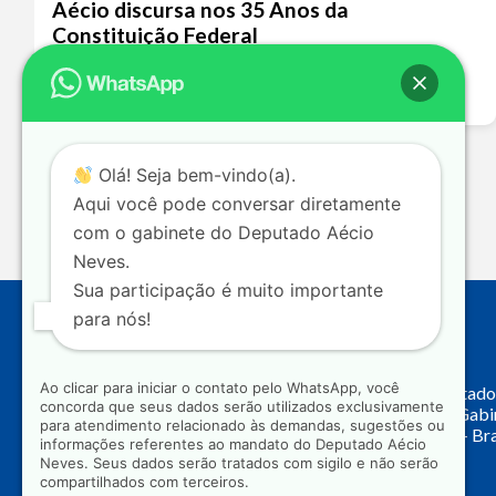
Aécio discursa nos 35 Anos da
Constituição Federal
Leia mais >>
Olá! Seja bem-vindo(a).
Aqui você pode conversar diretamente
com o gabinete do Deputado Aécio
Neves.
Sua participação é muito importante
para nós!
Endereço
Ao clicar para iniciar o contato pelo WhatsApp, você
Câmara dos Deputado
concorda que seus dados serão utilizados exclusivamente
Principal, Ala C – Gab
para atendimento relacionado às demandas, sugestões ou
CEP: 70.160-900 – Bra
informações referentes ao mandato do Deputado Aécio
Neves. Seus dados serão tratados com sigilo e não serão
compartilhados com terceiros.