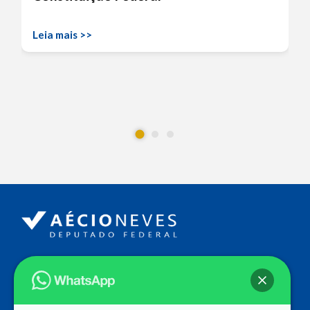
Leia mais >>
Endereço
Câmara dos Deputados
Ed. Principal, Ala C – Gabinete
20
CEP: 70.160-900 – Brasília (DF)