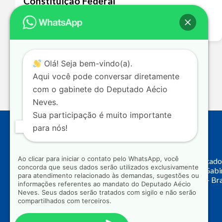
Constituição Federal
Leia mais >>
Olá! Seja bem-vindo(a).
Aqui você pode conversar diretamente
com o gabinete do Deputado Aécio
Neves.
Sua participação é muito importante
para nós!
Endereço
Ao clicar para iniciar o contato pelo WhatsApp, você
Câmara dos Deputado
concorda que seus dados serão utilizados exclusivamente
Principal, Ala C – Gab
para atendimento relacionado às demandas, sugestões ou
CEP: 70.160-900 – Bra
informações referentes ao mandato do Deputado Aécio
Neves. Seus dados serão tratados com sigilo e não serão
compartilhados com terceiros.