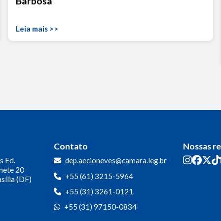
Barbosa
Leia mais >>
Contato
Nossas r
s
Ed.
dep.aecioneves@camara.leg.br
inete 20
+55 (61) 3215-5964
sília (DF)
+55 (31) 3261-0121
+55 (31) 97150-0834