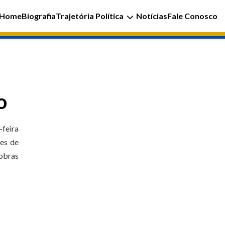
Home
Biografia
Trajetória Política
Notícias
Fale Conosco
o
-feira
tes de
 obras