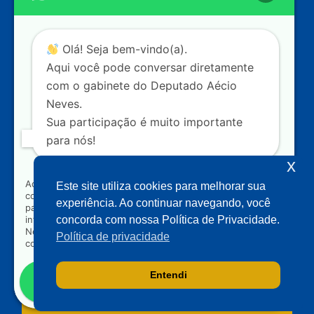
20
CEP: 70.160-900 – Brasília (DF)
Contato
Olá! Seja bem-vindo(a).
dep.aecioneves@camara.leg.br
Aqui você pode conversar diretamente
+55 (61) 3215-5964
com o gabinete do Deputado Aécio
Neves.
+55 (31) 3261-0121
Sua participação é muito importante
+55 (31) 97150-0834
para nós!
Nossas redes
x
Ao clicar para iniciar o contato pelo WhatsApp, você
Este site utiliza cookies para melhorar sua
concorda que seus dados serão utilizados exclusivamente
Acompanhe o meu mandato
experiência. Ao continuar navegando, você
para atendimento relacionado às demandas, sugestões ou
informações referentes ao mandato do Deputado Aécio
concorda com nossa Política de Privacidade.
Neves. Seus dados serão tratados com sigilo e não serão
Política de privacidade
compartilhados com terceiros.
Entendi
Falar com gabinete