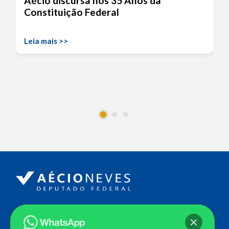
Aécio discursa nos 35 Anos da
Constituição Federal
Leia mais >>
Endereço
Câmara dos Deputados
Ed. Principal, Ala C – Gabinete